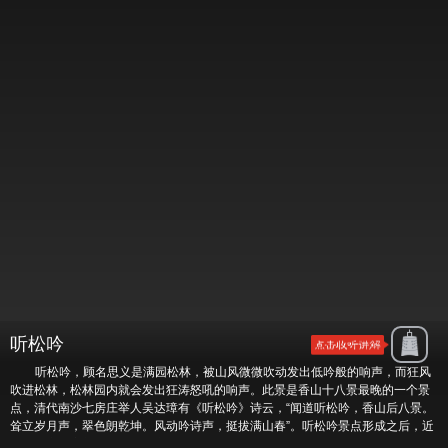
听松吟
听松吟，顾名思义是满园松林，被山风微微吹动发出低吟般的响声，而狂风
吹进松林，松林园内就会发出狂涛怒吼的响声。此景是香山十八景最晚的一个景
点，清代南沙七房庄举人吴达璋有《听松吟》诗云，“闻道听松吟，香山后八景。
耸立岁月声，翠色朗乾坤。风动吟诗声，挺拔满山春”。听松吟景点形成之后，近
代民族音乐家刘天华返乡会亲时，常漫步林中，激发灵感，创作出了著名的二胡